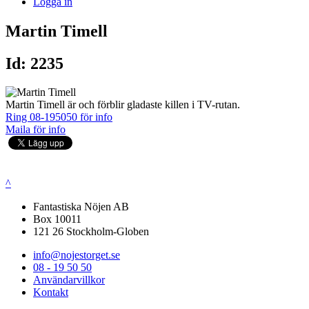
Logga in
Martin Timell
Id: 2235
Martin Timell är och förblir gladaste killen i TV-rutan.
Ring 08-195050 för info
Maila för info
^
Fantastiska Nöjen AB
Box 10011
121 26 Stockholm-Globen
info@nojestorget.se
08 - 19 50 50
Användarvillkor
Kontakt