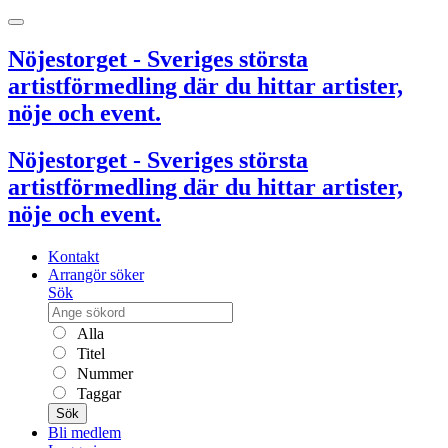
Nöjestorget - Sveriges största
artistförmedling där du hittar artister,
nöje och event.
Nöjestorget - Sveriges största
artistförmedling där du hittar artister,
nöje och event.
Kontakt
Arrangör söker
Sök
Alla
Titel
Nummer
Taggar
Sök
Bli medlem