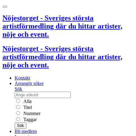
Nöjestorget - Sveriges största
artistförmedling där du hittar artister,
nöje och event.
Nöjestorget - Sveriges största
artistförmedling där du hittar artister,
nöje och event.
Kontakt
Arrangör söker
Sök
Alla
Titel
Nummer
Taggar
Sök
Bli medlem