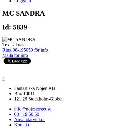
Logga in
MC SANDRA
Id: 5839
Text saknas!
Ring 08-195050 för info
Maila för info
^
Fantastiska Nöjen AB
Box 10011
121 26 Stockholm-Globen
info@nojestorget.se
08 - 19 50 50
Användarvillkor
Kontakt