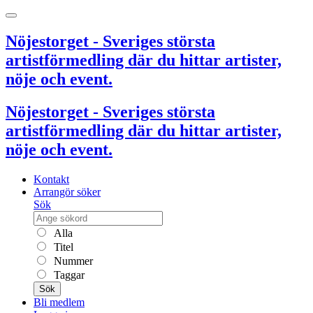
Nöjestorget - Sveriges största
artistförmedling där du hittar artister,
nöje och event.
Nöjestorget - Sveriges största
artistförmedling där du hittar artister,
nöje och event.
Kontakt
Arrangör söker
Sök
Alla
Titel
Nummer
Taggar
Sök
Bli medlem