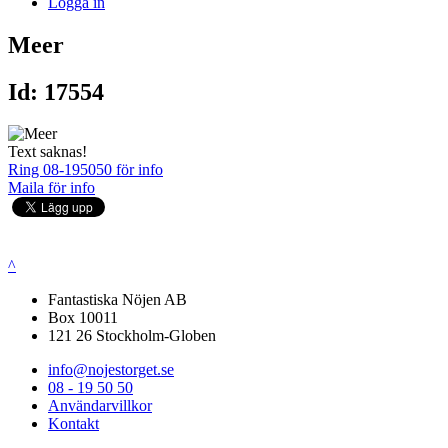
Logga in
Meer
Id: 17554
Text saknas!
Ring 08-195050 för info
Maila för info
^
Fantastiska Nöjen AB
Box 10011
121 26 Stockholm-Globen
info@nojestorget.se
08 - 19 50 50
Användarvillkor
Kontakt