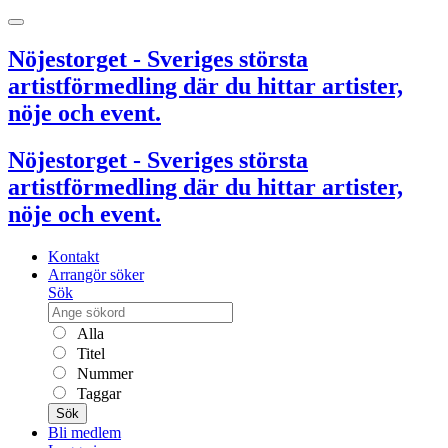
Nöjestorget - Sveriges största
artistförmedling där du hittar artister,
nöje och event.
Nöjestorget - Sveriges största
artistförmedling där du hittar artister,
nöje och event.
Kontakt
Arrangör söker
Sök
Alla
Titel
Nummer
Taggar
Sök
Bli medlem