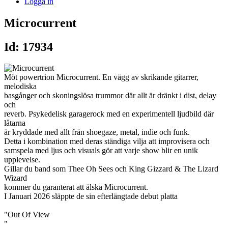
Logga in
Microcurrent
Id: 17934
Möt powertrion Microcurrent. En vägg av skrikande gitarrer,
melodiska
basgånger och skoningslösa trummor där allt är dränkt i dist, delay
och
reverb. Psykedelisk garage­rock med en experimentell ljudbild där
låtarna
är kryddade med allt från shoegaze, metal, indie och funk.
Detta i kombination med deras ständiga vilja att improvisera och
samspela med ljus och visuals gör att varje show blir en unik
upplevelse.
Gillar du band som Thee Oh Sees och King Gizzard & The Lizard
Wizard
kommer du garanterat att älska Microcurrent.
I Januari 2026 släppte de sin efterlängtade debut platta
"Out Of View
"