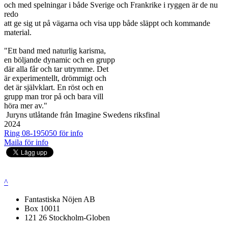
och med spelningar i både Sverige och Frankrike i ryggen är de nu
redo
att ge sig ut på vägarna och visa upp både släppt och kommande
material.
"Ett band med naturlig karisma,
en böljande dynamic och en grupp
där alla får och tar utrymme. Det
är experimentellt, drömmigt och
det är självklart. En röst och en
grupp man tror på och bara vill
höra mer av."
­ Juryns utlåtande från Imagine Swedens riksfinal
2024
Ring 08-195050 för info
Maila för info
^
Fantastiska Nöjen AB
Box 10011
121 26 Stockholm-Globen