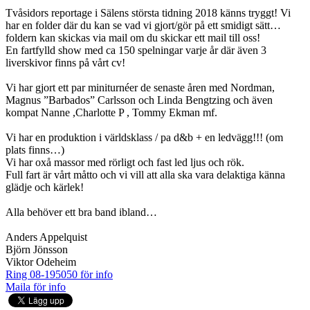
Tvåsidors reportage i Sälens största tidning 2018 känns tryggt! Vi
har en folder där du kan se vad vi gjort/gör på ett smidigt sätt…
foldern kan skickas via mail om du skickar ett mail till oss!
En fartfylld show med ca 150 spelningar varje år där även 3
liverskivor finns på vårt cv!
Vi har gjort ett par miniturnéer de senaste åren med Nordman,
Magnus ”Barbados” Carlsson och Linda Bengtzing och även
kompat Nanne ,Charlotte P , Tommy Ekman mf.
Vi har en produktion i världsklass / pa d&b + en ledvägg!!! (om
plats finns…)
Vi har oxå massor med rörligt och fast led ljus och rök.
Full fart är vårt måtto och vi vill att alla ska vara delaktiga känna
glädje och kärlek!
Alla behöver ett bra band ibland…
Anders Appelquist
Björn Jönsson
Viktor Odeheim
Ring 08-195050 för info
Maila för info