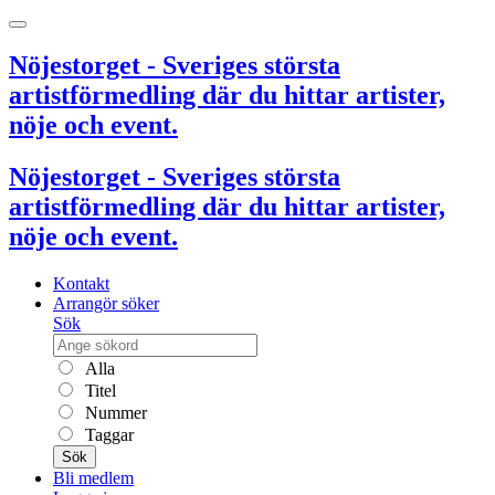
Nöjestorget - Sveriges största
artistförmedling där du hittar artister,
nöje och event.
Nöjestorget - Sveriges största
artistförmedling där du hittar artister,
nöje och event.
Kontakt
Arrangör söker
Sök
Alla
Titel
Nummer
Taggar
Sök
Bli medlem