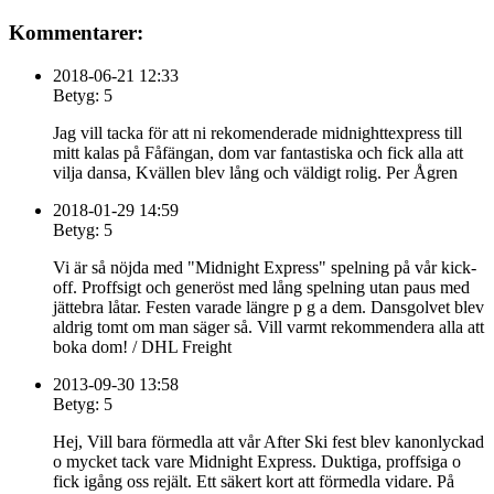
Kommentarer:
2018-06-21 12:33
Betyg: 5
Jag vill tacka för att ni rekomenderade midnighttexpress till
mitt kalas på Fåfängan, dom var fantastiska och fick alla att
vilja dansa, Kvällen blev lång och väldigt rolig. Per Ågren
2018-01-29 14:59
Betyg: 5
Vi är så nöjda med "Midnight Express" spelning på vår kick-
off. Proffsigt och generöst med lång spelning utan paus med
jättebra låtar. Festen varade längre p g a dem. Dansgolvet blev
aldrig tomt om man säger så. Vill varmt rekommendera alla att
boka dom! / DHL Freight
2013-09-30 13:58
Betyg: 5
Hej, Vill bara förmedla att vår After Ski fest blev kanonlyckad
o mycket tack vare Midnight Express. Duktiga, proffsiga o
fick igång oss rejält. Ett säkert kort att förmedla vidare. På