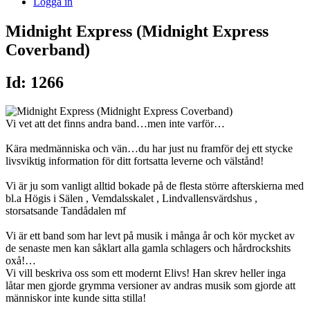
Logga in
Midnight Express (Midnight Express
Coverband)
Id: 1266
Vi vet att det finns andra band…men inte varför…
Kära medmänniska och vän…du har just nu framför dej ett stycke
livsviktig information för ditt fortsatta leverne och välstånd!
Vi är ju som vanligt alltid bokade på de flesta större afterskierna med
bl.a Högis i Sälen , Vemdalsskalet , Lindvallensvärdshus ,
storsatsande Tandådalen mf
Vi är ett band som har levt på musik i många år och kör mycket av
de senaste men kan såklart alla gamla schlagers och hårdrockshits
oxå!…
Vi vill beskriva oss som ett modernt Elivs! Han skrev heller inga
låtar men gjorde grymma versioner av andras musik som gjorde att
människor inte kunde sitta stilla!