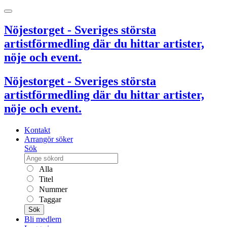
Nöjestorget - Sveriges största
artistförmedling där du hittar artister,
nöje och event.
Nöjestorget - Sveriges största
artistförmedling där du hittar artister,
nöje och event.
Kontakt
Arrangör söker
Sök
Alla
Titel
Nummer
Taggar
Sök
Bli medlem