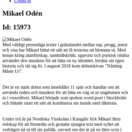
Logga in
Mikael Odén
Id: 15973
Med väldigt personliga texter i gränslandet mellan rap, progg, poesi
och visa har Mikael hittat ett sätt att få texterna att blomma ut. Med
teman kring utanförskap, samhällskritik, uppväxt och psykisk ohälsa
använder den musiken för att hitta en ny identitet, berätta sin egen
historia och slå sig fri. I augusti 2018 kom debutskivan "Nånting
Måste Ut".
Det är en stark debut som innehåller 11 spår och handlar om att
använda orden och musiken för att hitta en väg ut ur ungdomen och
in i vuxenlivet. Mikael började som spoken word-poet i Stockholm
och hittade snart ett sätt att kombinera sin musik med dikterna.
Under två år på Nordiska Visskolan i Kungälv fick Mikael flera
redskap för att förmedla och gestalta sjungen text med syftet att
verkligen nå ut till sin publik, oavsett om det är på en liten scen i