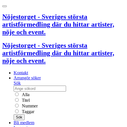
Nöjestorget - Sveriges största
artistförmedling där du hittar artister,
nöje och event.
Nöjestorget - Sveriges största
artistförmedling där du hittar artister,
nöje och event.
Kontakt
Arrangör söker
Sök
Alla
Titel
Nummer
Taggar
Sök
Bli medlem