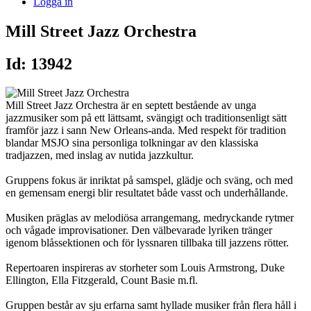
Logga in
Mill Street Jazz Orchestra
Id: 13942
Mill Street Jazz Orchestra är en septett bestående av unga
jazzmusiker som på ett lättsamt, svängigt och traditionsenligt sätt
framför jazz i sann New Orleans-anda. Med respekt för tradition
blandar MSJO sina personliga tolkningar av den klassiska
tradjazzen, med inslag av nutida jazzkultur.
Gruppens fokus är inriktat på samspel, glädje och sväng, och med
en gemensam energi blir resultatet både vasst och underhållande.
Musiken präglas av melodiösa arrangemang, medryckande rytmer
och vågade improvisationer. Den välbevarade lyriken tränger
igenom blåssektionen och för lyssnaren tillbaka till jazzens rötter.
Repertoaren inspireras av storheter som Louis Armstrong, Duke
Ellington, Ella Fitzgerald, Count Basie m.fl.
Gruppen består av sju erfarna samt hyllade musiker från flera håll i