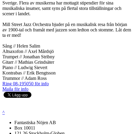
Sverige. Flera av musikerna har mottagit stipendier för sina
musikaliska insatser, samt syns på flertal stora tillställningar och
scener i landet.
Mill Street Jazz Orchestra bjuder på en musikalisk resa från början
av 1900-tal och framåt med jazzen som ledton och stomme. Låt dem
ta er med!
Sång // Helen Salim
Altsaxofon // Axel Mårdsjö
Trumpet // Jonathan Stribny
Gitarr // Mathias Grindsäter
Piano // Ludwig Sievert
Kontrabas // Erik Bengtsson
Trummor // Adam Ross
Ring 08-195050 för info
Maila för info
^
Fantastiska Nöjen AB
Box 10011
121 26 Stockholm-Globen