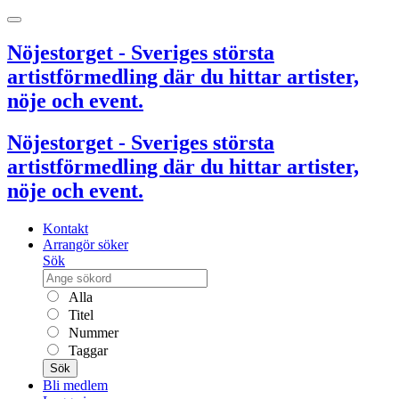
Nöjestorget - Sveriges största
artistförmedling där du hittar artister,
nöje och event.
Nöjestorget - Sveriges största
artistförmedling där du hittar artister,
nöje och event.
Kontakt
Arrangör söker
Sök
Alla
Titel
Nummer
Taggar
Sök
Bli medlem