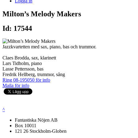
Logga in
Milton’s Melody Makers
Id: 17544
Jazzkvartetten med sax, piano, bas och trummor.
Claes Brodda, sax, klarinett
Lars Tidholm, piano
Lasse Pettersson, bas
Fredrik Hellberg, trummor, sång
Ring 08-195050 för info
Maila för info
^
Fantastiska Nöjen AB
Box 10011
121 26 Stockholm-Globen