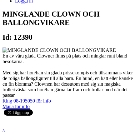
Logga in
MINGLANDE CLOWN OCH
BALLONGVIKARE
Id: 12390
En av våra glada Clowner finns på plats och minglar runt bland
besökarna.
Med sig har hon/han sin glada prissekompis och tillsammans viker
de roliga ballongfigurer till alla barn. En hund, en katt eller kanske
en fin blomma? Clownen har dessutom med sig sin magiska
trolleriväska som hon/han gärna tar fram och trollar med när det
passar.
Ring 08-195050 för info
Maila för info
^