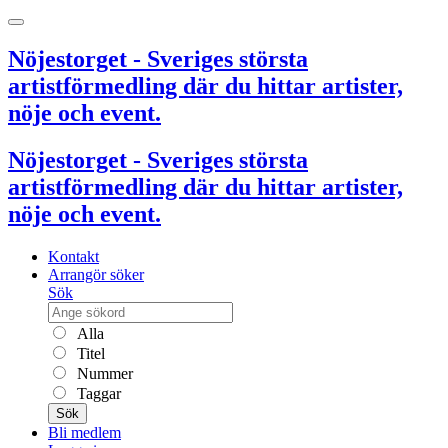
Nöjestorget - Sveriges största
artistförmedling där du hittar artister,
nöje och event.
Nöjestorget - Sveriges största
artistförmedling där du hittar artister,
nöje och event.
Kontakt
Arrangör söker
Sök
Alla
Titel
Nummer
Taggar
Sök
Bli medlem