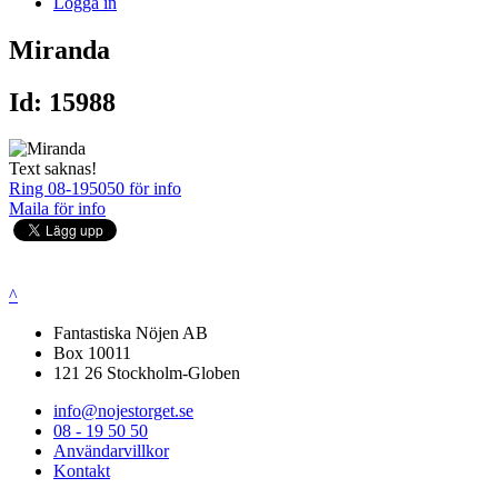
Logga in
Miranda
Id: 15988
Text saknas!
Ring 08-195050 för info
Maila för info
^
Fantastiska Nöjen AB
Box 10011
121 26 Stockholm-Globen
info@nojestorget.se
08 - 19 50 50
Användarvillkor
Kontakt