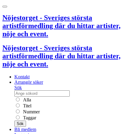
Nöjestorget - Sveriges största
artistförmedling där du hittar artister,
nöje och event.
Nöjestorget - Sveriges största
artistförmedling där du hittar artister,
nöje och event.
Kontakt
Arrangör söker
Sök
Alla
Titel
Nummer
Taggar
Sök
Bli medlem