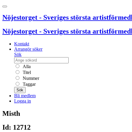
Nöjestorget - Sveriges största artistförmedl
Nöjestorget - Sveriges största artistförmedl
Kontakt
Arrangör söker
Sök
Alla
Titel
Nummer
Taggar
Sök
Bli medlem
Logga in
Misth
Id: 12712