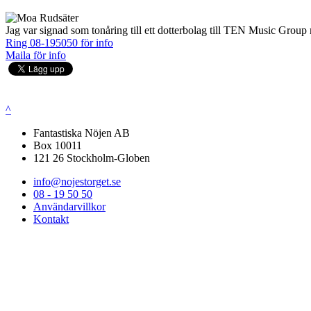
Jag var signad som tonåring till ett dotterbolag till TEN Music Group m
Ring 08-195050 för info
Maila för info
^
Fantastiska Nöjen AB
Box 10011
121 26 Stockholm-Globen
info@nojestorget.se
08 - 19 50 50
Användarvillkor
Kontakt