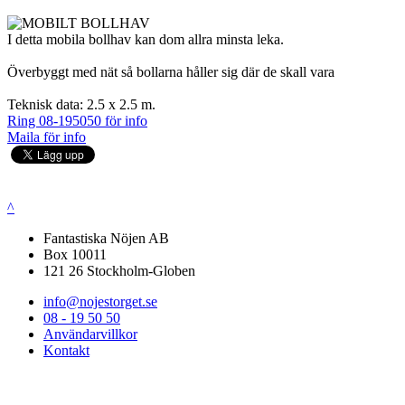
I detta mobila bollhav kan dom allra minsta leka.
Överbyggt med nät så bollarna håller sig där de skall vara
Teknisk data: 2.5 x 2.5 m.
Ring 08-195050 för info
Maila för info
^
Fantastiska Nöjen AB
Box 10011
121 26 Stockholm-Globen
info@nojestorget.se
08 - 19 50 50
Användarvillkor
Kontakt