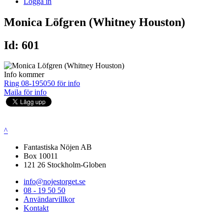
Logga in
Monica Löfgren (Whitney Houston)
Id: 601
Info kommer
Ring 08-195050 för info
Maila för info
^
Fantastiska Nöjen AB
Box 10011
121 26 Stockholm-Globen
info@nojestorget.se
08 - 19 50 50
Användarvillkor
Kontakt