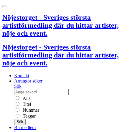
Nöjestorget - Sveriges största
artistförmedling där du hittar artister,
nöje och event.
Nöjestorget - Sveriges största
artistförmedling där du hittar artister,
nöje och event.
Kontakt
Arrangör söker
Sök
Alla
Titel
Nummer
Taggar
Sök
Bli medlem