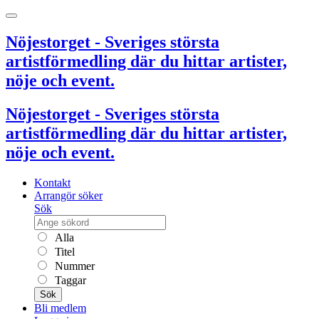
Nöjestorget - Sveriges största
artistförmedling där du hittar artister,
nöje och event.
Nöjestorget - Sveriges största
artistförmedling där du hittar artister,
nöje och event.
Kontakt
Arrangör söker
Sök
Alla
Titel
Nummer
Taggar
Sök
Bli medlem