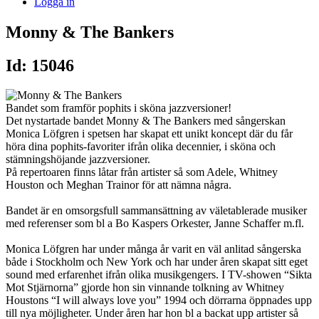
Logga in
Monny & The Bankers
Id: 15046
Bandet som framför pophits i sköna jazzversioner!
Det nystartade bandet Monny & The Bankers med sångerskan
Monica Löfgren i spetsen har skapat ett unikt koncept där du får
höra dina pophits-favoriter ifrån olika decennier, i sköna och
stämningshöjande jazzversioner.
På repertoaren finns låtar från artister så som Adele, Whitney
Houston och Meghan Trainor för att nämna några.
Bandet är en omsorgsfull sammansättning av väletablerade musiker
med referenser som bl a Bo Kaspers Orkester, Janne Schaffer m.fl.
Monica Löfgren har under många år varit en väl anlitad sångerska
både i Stockholm och New York och har under åren skapat sitt eget
sound med erfarenhet ifrån olika musikgengers. I TV-showen “Sikta
Mot Stjärnorna” gjorde hon sin vinnande tolkning av Whitney
Houstons “I will always love you” 1994 och dörrarna öppnades upp
till nya möjligheter. Under åren har hon bl a backat upp artister så