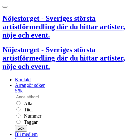
Nöjestorget - Sveriges största
artistförmedling där du hittar artister,
nöje och event.
Nöjestorget - Sveriges största
artistförmedling där du hittar artister,
nöje och event.
Kontakt
Arrangör söker
Sök
Alla
Titel
Nummer
Taggar
Sök
Bli medlem