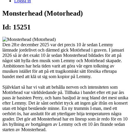
Logga in
Monsterhead (Motorhead)
Id: 15251
Den 28:e december 2025 var det precis 10 år sedan Lemmy
lämnade jordelivet och därmed gick Motörhead i graven. I januari
2026 så är det exakt 10 år sedan Monsterhead bildades för att på
något sätt hylla den musik som Lemmy och Motörhead skapade.
Ambitionen har hela tiden varit att göra vår egen tolkning av
musiken istället för att på ett tragikomiskt sätt försöka efterapa
bandet med att klä ut sig som kopior på Lemmy.
Självklart så har vi valt att behålla nerven och intensiteten som
Motörhead var världsledande på. Tillbaka i bandet efter ett par års
paus är basisten Perry, och hans basljud är nog bland det mest unika
efter Lemmy. Det är sånt oerhört tryck att ingen går ifrån en konsert
utan ett högst bestående minne. En ny trummis I-man, med ett
oerhört ös, har anslutit för att ytterligare höja temperaturen några
grader. Det gör att Monsterhead har en lineup som är redo för en 10
års hyllning av bortgången av Lemmy och ett 10 års firande sedan
starten av Monsterhead.