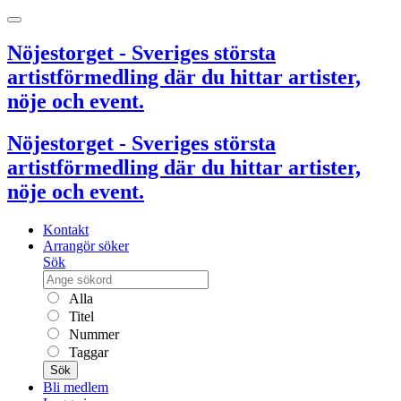
Nöjestorget - Sveriges största
artistförmedling där du hittar artister,
nöje och event.
Nöjestorget - Sveriges största
artistförmedling där du hittar artister,
nöje och event.
Kontakt
Arrangör söker
Sök
Alla
Titel
Nummer
Taggar
Sök
Bli medlem