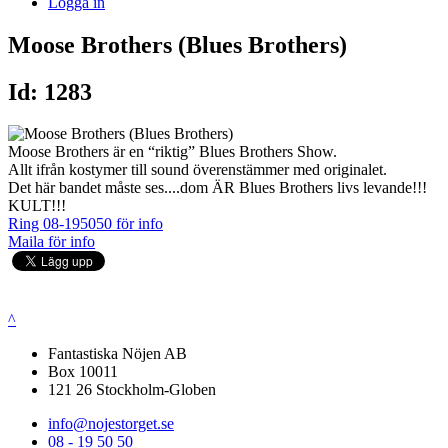
Logga in
Moose Brothers (Blues Brothers)
Id: 1283
Moose Brothers är en “riktig” Blues Brothers Show.
Allt ifrån kostymer till sound överenstämmer med originalet.
Det här bandet måste ses....dom ÄR Blues Brothers livs levande!!!
KULT!!!
Ring 08-195050 för info
Maila för info
^
Fantastiska Nöjen AB
Box 10011
121 26 Stockholm-Globen
info@nojestorget.se
08 - 19 50 50