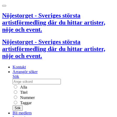
Nöjestorget - Sveriges största
artistförmedling där du hittar artister,
nöje och event.
Nöjestorget - Sveriges största
artistförmedling där du hittar artister,
nöje och event.
Kontakt
Arrangör söker
Sök
Alla
Titel
Nummer
Taggar
Sök
Bli medlem