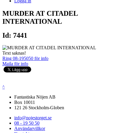
Logga in
MURDER AT CITADEL
INTERNATIONAL
Id: 7441
Text saknas!
Ring 08-195050 för info
Maila för info
^
Fantastiska Nöjen AB
Box 10011
121 26 Stockholm-Globen
info@nojestorget.se
08 - 19 50 50
Användarvillkor