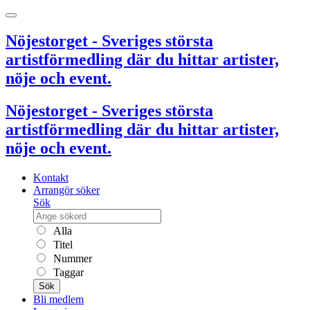
Nöjestorget - Sveriges största
artistförmedling där du hittar artister,
nöje och event.
Nöjestorget - Sveriges största
artistförmedling där du hittar artister,
nöje och event.
Kontakt
Arrangör söker
Sök
Alla
Titel
Nummer
Taggar
Sök
Bli medlem