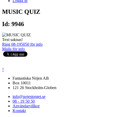
Logga in
MUSIC QUIZ
Id: 9946
Text saknas!
Ring 08-195050 för info
Maila för info
^
Fantastiska Nöjen AB
Box 10011
121 26 Stockholm-Globen
info@nojestorget.se
08 - 19 50 50
Användarvillkor
Kontakt