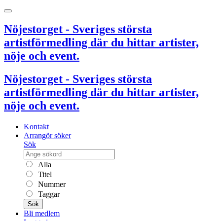
Nöjestorget - Sveriges största
artistförmedling där du hittar artister,
nöje och event.
Nöjestorget - Sveriges största
artistförmedling där du hittar artister,
nöje och event.
Kontakt
Arrangör söker
Sök
Alla
Titel
Nummer
Taggar
Sök
Bli medlem