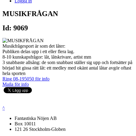
Logga in
MUSIKFRÅGAN
Id: 9069
Musikfrågesport är som det låter:
Publiken delas upp i ett eller flera lag.
8-10 kunskapsfrågor: låt, låtskrivare, artist mm
3 snabbaste allsång: de som snabbast ställer sig upp och fortsätter på
börjad hit gissa rätt låt: ett medley med okänt antal låtar avgör oftast
hela sporten
Ring 08-195050 för info
Maila för info
^
Fantastiska Nöjen AB
Box 10011
121 26 Stockholm-Globen