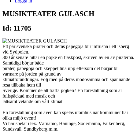
Logga in
MUSIKTEATER GULASCH
Id: 11705
Ett par svenska pirater och deras papegoja blir infrusna i ett isberg
vid Sydpolen.
300 år senare hittar en pojke en flaskpost, skriven av en av piraterna.
Samtidigt börjar både
pirater, papegoja och skeppet tina upp eftersom det börjar bli
varmare på jorden på grund av
klimatförändringar. Följ med på deras mödosamma och spännande
resa tillbaka hem till
Sverige. Kommer de att träffa pojken? En föreställning som är
fullspäckad med musik och
lättsamt vetande om vårt klimat.
En föreställning som även kan spelas utomhus när kommuner har
olika miljö event!
Vi har spelat i tex. Värnamo, Haninge, Söderhamn, Falkenberg,
Sundsvall, Sundbyberg m.m.