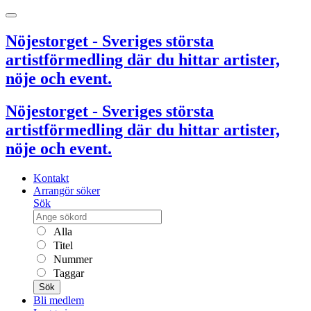
Nöjestorget - Sveriges största
artistförmedling där du hittar artister,
nöje och event.
Nöjestorget - Sveriges största
artistförmedling där du hittar artister,
nöje och event.
Kontakt
Arrangör söker
Sök
Alla
Titel
Nummer
Taggar
Sök
Bli medlem