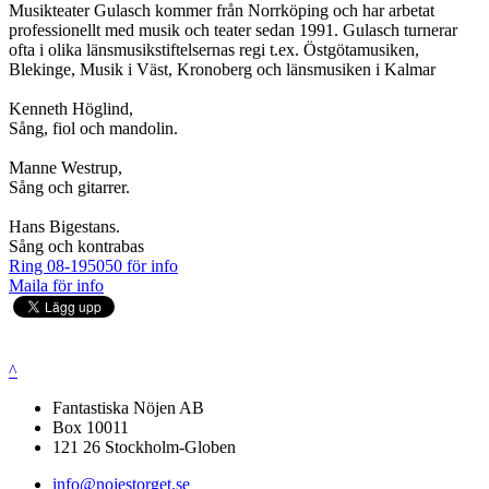
Musikteater Gulasch kommer från Norrköping och har arbetat
professionellt med musik och teater sedan 1991. Gulasch turnerar
ofta i olika länsmusikstiftelsernas regi t.ex. Östgötamusiken,
Blekinge, Musik i Väst, Kronoberg och länsmusiken i Kalmar
Kenneth Höglind,
Sång, fiol och mandolin.
Manne Westrup,
Sång och gitarrer.
Hans Bigestans.
Sång och kontrabas
Ring 08-195050 för info
Maila för info
^
Fantastiska Nöjen AB
Box 10011
121 26 Stockholm-Globen
info@nojestorget.se