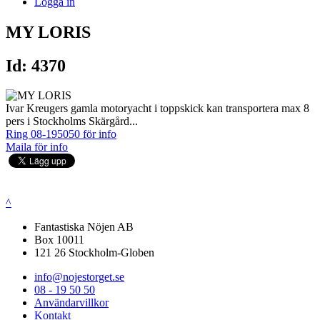
Logga in
MY LORIS
Id: 4370
Ivar Kreugers gamla motoryacht i toppskick kan transportera max 8
pers i Stockholms Skärgård...
Ring 08-195050 för info
Maila för info
^
Fantastiska Nöjen AB
Box 10011
121 26 Stockholm-Globen
info@nojestorget.se
08 - 19 50 50
Användarvillkor
Kontakt