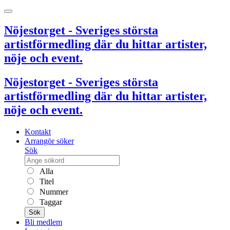
Nöjestorget - Sveriges största
artistförmedling där du hittar artister,
nöje och event.
Nöjestorget - Sveriges största
artistförmedling där du hittar artister,
nöje och event.
Kontakt
Arrangör söker
Sök
Alla
Titel
Nummer
Taggar
Sök
Bli medlem