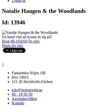
Logga in
Natalie Haugen & the Woodlands
Id: 13946
Ett band värt att lyssna in sig på!
Ring 08-195050 för info
Maila för info
^
Fantastiska Nöjen AB
Box 10011
121 26 Stockholm-Globen
info@nojestorget.se
08 - 19 50 50
Användarvillkor
Kontakt