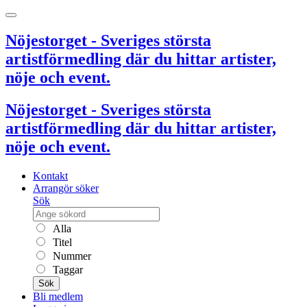
Nöjestorget - Sveriges största
artistförmedling där du hittar artister,
nöje och event.
Nöjestorget - Sveriges största
artistförmedling där du hittar artister,
nöje och event.
Kontakt
Arrangör söker
Sök
Alla
Titel
Nummer
Taggar
Sök
Bli medlem