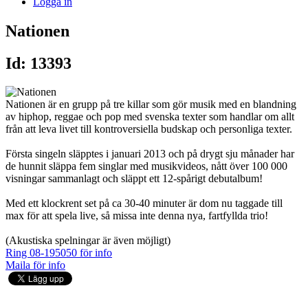
Logga in
Nationen
Id: 13393
Nationen är en grupp på tre killar som gör musik med en blandning
av hiphop, reggae och pop med svenska texter som handlar om allt
från att leva livet till kontroversiella budskap och personliga texter.
Första singeln släpptes i januari 2013 och på drygt sju månader har
de hunnit släppa fem singlar med musikvideos, nått över 100 000
visningar sammanlagt och släppt ett 12-spårigt debutalbum!
Med ett klockrent set på ca 30-40 minuter är dom nu taggade till
max för att spela live, så missa inte denna nya, fartfyllda trio!
(Akustiska spelningar är även möjligt)
Ring 08-195050 för info
Maila för info