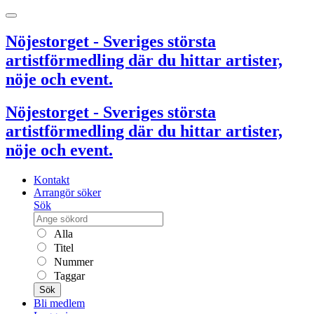
Nöjestorget - Sveriges största
artistförmedling där du hittar artister,
nöje och event.
Nöjestorget - Sveriges största
artistförmedling där du hittar artister,
nöje och event.
Kontakt
Arrangör söker
Sök
Alla
Titel
Nummer
Taggar
Sök
Bli medlem