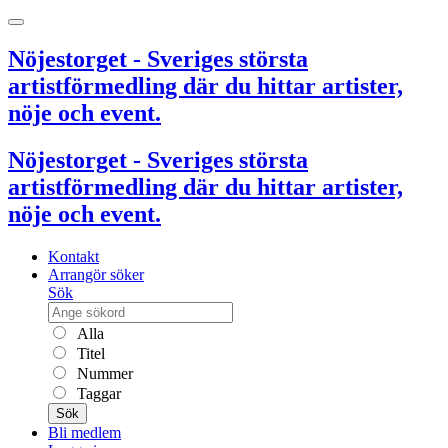
Nöjestorget - Sveriges största
artistförmedling där du hittar artister,
nöje och event.
Nöjestorget - Sveriges största
artistförmedling där du hittar artister,
nöje och event.
Kontakt
Arrangör söker
Sök
Alla
Titel
Nummer
Taggar
Sök
Bli medlem