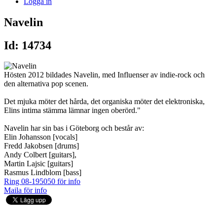
Logga in
Navelin
Id: 14734
Hösten 2012 bildades Navelin, med Influenser av indie-rock och
den alternativa pop scenen.
Det mjuka möter det hårda, det organiska möter det elektroniska,
Elins intima stämma lämnar ingen oberörd."
Navelin har sin bas i Göteborg och består av:
Elin Johansson [vocals]
Fredd Jakobsen [drums]
Andy Colbert [guitars],
Martin Lajsic [guitars]
Rasmus Lindblom [bass]
Ring 08-195050 för info
Maila för info