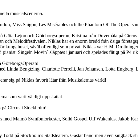
onella musicalscenerna.
London, Miss Saigon, Les Misérables och the Phantom Of The Opera sa
på Göta Lejon och Göteborgsoperan, Kristina från Duvemåla på Circus 
en och Melodifestivalen. Niklas har en enorm bredd från ösiga företagsg
r kungahuset, såväl offentligt som privat. Niklas var H.M. Drottninge
ianist. Singeln Movin´ släpptes i januari och spelades flitigt på P4 rik
på GöteborgsOperan!
d Linda Bengtzing, Charlotte Perrelli, Jan Johansen, Lotta Engberg,
rar sig på Niklas favorit låtar från Musikalernas värld!
ema som varit väldigt uppskattat.
p på Circus i Stockholm!
ans med Malmö Symfoniorkester, Solid Gospel Ulf Wakenius, Jakob Karl
ney Todd på Stockholms Stadsteatern. Gästar band men även singback s