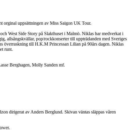
mt orginal uppsättningen av Miss Saigon UK Tour.
och West Side Story på Slakthuset i Malmö. Niklas har medverkat i
ig, allsångskvällar, pop/rockkonserter till uppträdanden med Sveriges
ns överraskning till H.K.M Princessan Lilian på 90års dagen. Niklas
et runt.
 Lasse Berghagen, Molly Sanden mf.
zon dirigerat av Anders Berglund. Skivan väntas släppas våren
hower.