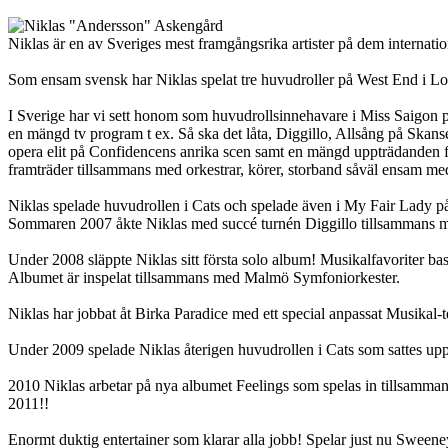
Niklas är en av Sveriges mest framgångsrika artister på dem internati
Som ensam svensk har Niklas spelat tre huvudroller på West End i 
I Sverige har vi sett honom som huvudrollsinnehavare i Miss Saigon 
en mängd tv program t ex. Så ska det låta, Diggillo, Allsång på Skans
opera elit på Confidencens anrika scen samt en mängd uppträdanden fö
framträder tillsammans med orkestrar, körer, storband såväl ensam med p
Niklas spelade huvudrollen i Cats och spelade även i My Fair Lady 
Sommaren 2007 åkte Niklas med succé turnén Diggillo tillsammans me
Under 2008 släppte Niklas sitt första solo album! Musikalfavoriter base
Albumet är inspelat tillsammans med Malmö Symfoniorkester.
Niklas har jobbat åt Birka Paradice med ett special anpassat Musikal-t
Under 2009 spelade Niklas återigen huvudrollen i Cats som sattes up
2010 Niklas arbetar på nya albumet Feelings som spelas in tillsamm
2011!!
Enormt duktig entertainer som klarar alla jobb! Spelar just nu Swee