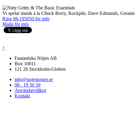
Vi spelar musik á la Chuck Berry, Rockpile, Dave Edmunds, Geraint
Ring 08-195050 för info
Maila för info
^
Fantastiska Nöjen AB
Box 10011
121 26 Stockholm-Globen
info@nojestorget.se
08 - 19 50 50
Användarvillkor
Kontakt