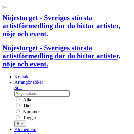
Nöjestorget - Sveriges största
artistförmedling där du hittar artister,
nöje och event.
Nöjestorget - Sveriges största
artistförmedling där du hittar artister,
nöje och event.
Kontakt
Arrangör söker
Sök
Alla
Titel
Nummer
Taggar
Sök
Bli medlem