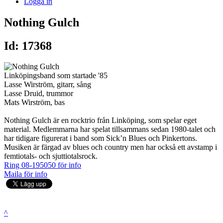
Logga in
Nothing Gulch
Id: 17368
Linköpingsband som startade '85
Lasse Wirström, gitarr, sång
Lasse Druid, trummor
Mats Wirström, bas
Nothing Gulch är en rocktrio från Linköping, som spelar eget
material. Medlemmarna har spelat tillsammans sedan 1980-talet och
har tidigare figurerat i band som Sick’n Blues och Pinkertons.
Musiken är färgad av blues och country men har också ett avstamp i
femtiotals- och sjuttiotalsrock.
Ring 08-195050 för info
Maila för info
^