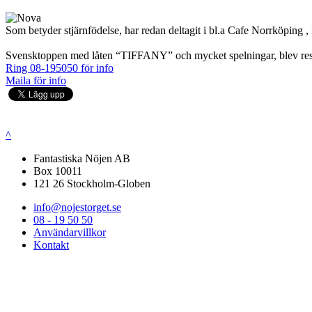
Som betyder stjärnfödelse, har redan deltagit i bl.a Cafe Norrköping
Svensktoppen med låten “TIFFANY” och mycket spelningar, blev result
Ring 08-195050 för info
Maila för info
^
Fantastiska Nöjen AB
Box 10011
121 26 Stockholm-Globen
info@nojestorget.se
08 - 19 50 50
Användarvillkor
Kontakt