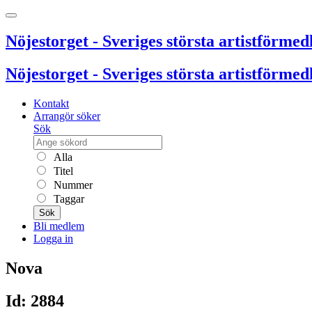
Nöjestorget - Sveriges största artistförmedl
Nöjestorget - Sveriges största artistförmedl
Kontakt
Arrangör söker
Sök
Alla
Titel
Nummer
Taggar
Sök
Bli medlem
Logga in
Nova
Id: 2884