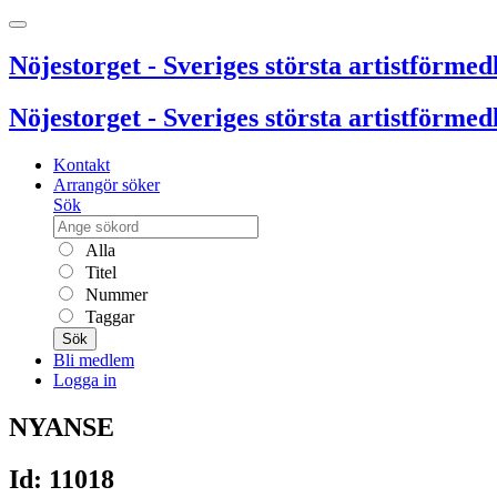
Nöjestorget - Sveriges största artistförmedl
Nöjestorget - Sveriges största artistförmedl
Kontakt
Arrangör söker
Sök
Alla
Titel
Nummer
Taggar
Sök
Bli medlem
Logga in
NYANSE
Id: 11018