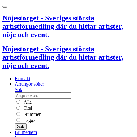
Nöjestorget - Sveriges största
artistförmedling där du hittar artister,
nöje och event.
Nöjestorget - Sveriges största
artistförmedling där du hittar artister,
nöje och event.
Kontakt
Arrangör söker
Sök
Alla
Titel
Nummer
Taggar
Sök
Bli medlem