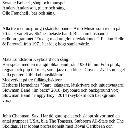
Swante Bobeck, sång och munspel.
Anders Andersson, gitarr och sång.
Olle Franchell , bas och sång.
Alla tre med ursprung i skånska bandet Art o Music som redan på
70-talet var ett av Skånes hetaste band. Bl.a som husband i
radioprogrammet ”Fredag med ungdomsredaktionen”. Plattan Hello
& Farewell från 1971 har idag högt samlarvärde.
Mats Lundström Keyboard och sång.
Har spelat med en mängd olika band från 1980 till nu. Från punk,
reggae och pop till rock, soul, jazz och blues. Covers såväl som eget
i alla genrer. Utbildad musiklärare.
Medverkat på tre fullängdsskivor
Herberts Hermeliner "Start" (sångare, låtskrivare och initiativtagare)
Slowman Band "Im back" 2010 (keyboard och background vox)
Slowman Band "Happy Boy" 2014 (keyboard och background
vox)
John Chapman, Sax. Har tidigare spelat och släppt skivor med en
antal grupper i USA, bl.a The Toasters, Stubborn All-Stars och The
Skoidats. Har jobbat professionellt med Royal Caribbean och