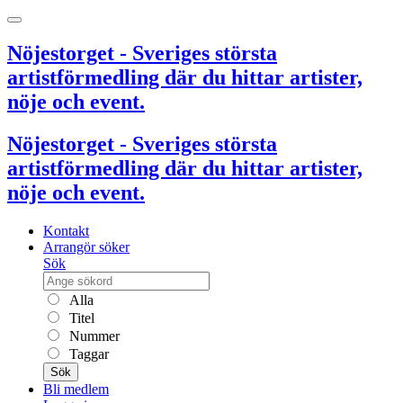
Nöjestorget - Sveriges största
artistförmedling där du hittar artister,
nöje och event.
Nöjestorget - Sveriges största
artistförmedling där du hittar artister,
nöje och event.
Kontakt
Arrangör söker
Sök
Alla
Titel
Nummer
Taggar
Sök
Bli medlem