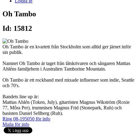
Logga in
Oh Tambo
Id: 15812
Oh Tambo är en kvartett från Stockholm som alltid ger järnet inför
sin publik.
Namnet Oh Tambo är taget från låtskrivaren och sångaren Mattias
Ahléns familjehem i Australien Tamborine Mountain.
Oh Tambo är ett rockband med mixade influenser som indie, Seattle
och 70's.
Bandets line up är:
Mattias Ahlén (Token, July), gitarristen Magnus Wikström (Roxie
77, Môra Per), trummisen Magnus Frid (Stonepark, Ruh) och
basisten Daniel Sellberg (Ruh).
Ring 08-195050 för info
Maila för info