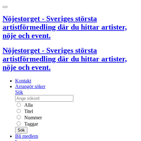
Nöjestorget - Sveriges största
artistförmedling där du hittar artister,
nöje och event.
Nöjestorget - Sveriges största
artistförmedling där du hittar artister,
nöje och event.
Kontakt
Arrangör söker
Sök
Alla
Titel
Nummer
Taggar
Sök
Bli medlem