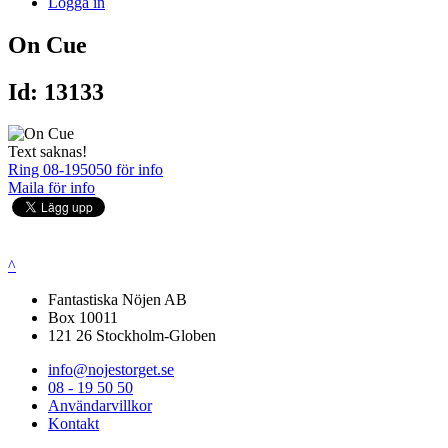
Logga in
On Cue
Id: 13133
Text saknas!
Ring 08-195050 för info
Maila för info
^
Fantastiska Nöjen AB
Box 10011
121 26 Stockholm-Globen
info@nojestorget.se
08 - 19 50 50
Användarvillkor
Kontakt