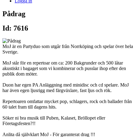
Logga in
Pådrag
Id: 7616
MoJ är en Partyduo som utgår från Norrköping och spelar över hela
Sverige.
MoJ står för en repertoar om ca: 200 Bakgrunder och 500 låtar
akustiskt i bagaget som vi kombinerar och pusslar ihop efter den
publik dom möter.
Duon har egen PA Anläggning med minidisc och cd spelare. MoJ
har även egen ljusrigg med färgväxlare, fast ljus och rök.
Repertoaren omfattar mycket pop, schlagers, rock och ballader från
60 talet fram till dagens hits.
Söker ni bra musik till Puben, Kalaset, Bröllopet eller
Företagsfesten?!!
Anlita då självklart MoJ - För garanterat drag !!!