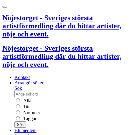
Nöjestorget - Sveriges största
artistförmedling där du hittar artister,
nöje och event.
Nöjestorget - Sveriges största
artistförmedling där du hittar artister,
nöje och event.
Kontakt
Arrangör söker
Sök
Alla
Titel
Nummer
Taggar
Sök
Bli medlem