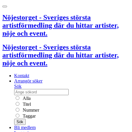
Nöjestorget - Sveriges största
artistförmedling där du hittar artister,
nöje och event.
Nöjestorget - Sveriges största
artistförmedling där du hittar artister,
nöje och event.
Kontakt
Arrangör söker
Sök
Alla
Titel
Nummer
Taggar
Sök
Bli medlem