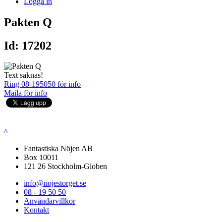
Logga in
Pakten Q
Id: 17202
Text saknas!
Ring 08-195050 för info
Maila för info
^
Fantastiska Nöjen AB
Box 10011
121 26 Stockholm-Globen
info@nojestorget.se
08 - 19 50 50
Användarvillkor
Kontakt