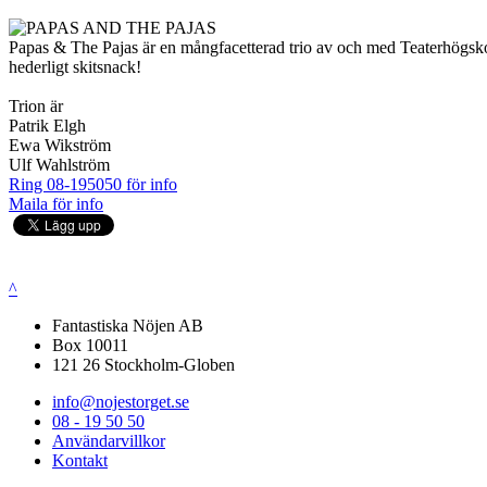
Papas & The Pajas är en mångfacetterad trio av och med Teaterhögskolan
hederligt skitsnack!
Trion är
Patrik Elgh
Ewa Wikström
Ulf Wahlström
Ring 08-195050 för info
Maila för info
^
Fantastiska Nöjen AB
Box 10011
121 26 Stockholm-Globen
info@nojestorget.se
08 - 19 50 50
Användarvillkor
Kontakt