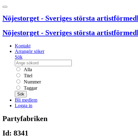
Nöjestorget - Sveriges största artistförmedl
Nöjestorget - Sveriges största artistförmedl
Kontakt
Arrangör söker
Sök
Alla
Titel
Nummer
Taggar
Sök
Bli medlem
Logga in
Partyfabriken
Id: 8341