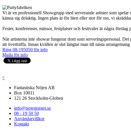
Vi är en professionell Showgrupp med serverande artister som spelar 
känna sig delaktig. Ingen plats är för liten eller stor för oss, vi skrä
Fester, konferenser, mässor, festplatser och festivaler är några förslag p
När artisterna inte showar fungerar dom som serveringspersonal. Det ger
att överträffa. Innan kvällen är slut längtar man till nästa arrangemang
Ring 08-195050 för info
Maila för info
^
Fantastiska Nöjen AB
Box 10011
121 26 Stockholm-Globen
info@nojestorget.se
08 - 19 50 50
Användarvillkor
Kontakt