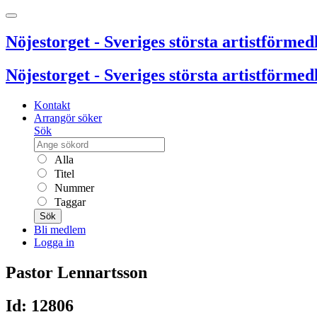
Nöjestorget - Sveriges största artistförmedl
Nöjestorget - Sveriges största artistförmedl
Kontakt
Arrangör söker
Sök
Alla
Titel
Nummer
Taggar
Sök
Bli medlem
Logga in
Pastor Lennartsson
Id: 12806