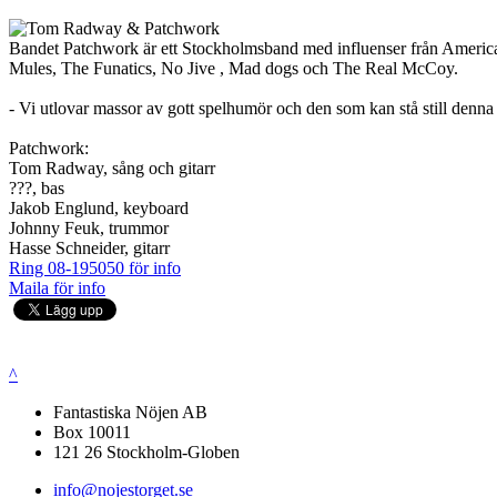
Bandet Patchwork är ett Stockholmsband med influenser från Americana
Mules, The Funatics, No Jive , Mad dogs och The Real McCoy.
- Vi utlovar massor av gott spelhumör och den som kan stå still denn
Patchwork:
Tom Radway, sång och gitarr
???, bas
Jakob Englund, keyboard
Johnny Feuk, trummor
Hasse Schneider, gitarr
Ring 08-195050 för info
Maila för info
^
Fantastiska Nöjen AB
Box 10011
121 26 Stockholm-Globen
info@nojestorget.se