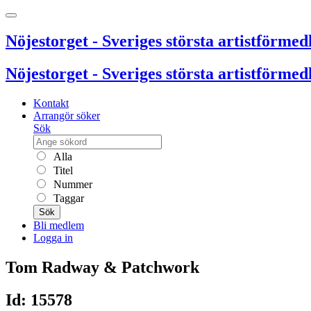
Nöjestorget - Sveriges största artistförmedl
Nöjestorget - Sveriges största artistförmedl
Kontakt
Arrangör söker
Sök
Alla
Titel
Nummer
Taggar
Sök
Bli medlem
Logga in
Tom Radway & Patchwork
Id: 15578