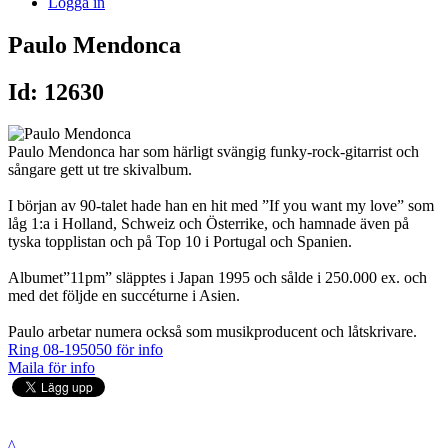
Logga in
Paulo Mendonca
Id: 12630
Paulo Mendonca har som härligt svängig funky-rock-gitarrist och
sångare gett ut tre skivalbum.
I början av 90-talet hade han en hit med ”If you want my love” som
låg 1:a i Holland, Schweiz och Österrike, och hamnade även på
tyska topplistan och på Top 10 i Portugal och Spanien.
Albumet”11pm” släpptes i Japan 1995 och sålde i 250.000 ex. och
med det följde en succéturne i Asien.
Paulo arbetar numera också som musikproducent och låtskrivare.
Ring 08-195050 för info
Maila för info
^