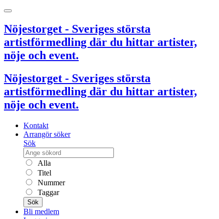
Nöjestorget - Sveriges största
artistförmedling där du hittar artister,
nöje och event.
Nöjestorget - Sveriges största
artistförmedling där du hittar artister,
nöje och event.
Kontakt
Arrangör söker
Sök
Alla
Titel
Nummer
Taggar
Sök
Bli medlem