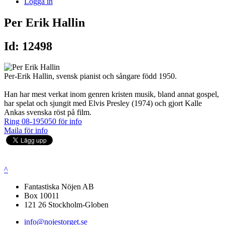
Logga in
Per Erik Hallin
Id: 12498
Per-Erik Hallin, svensk pianist och sångare född 1950.
Han har mest verkat inom genren kristen musik, bland annat gospel,
har spelat och sjungit med Elvis Presley (1974) och gjort Kalle
Ankas svenska röst på film.
Ring 08-195050 för info
Maila för info
^
Fantastiska Nöjen AB
Box 10011
121 26 Stockholm-Globen
info@nojestorget.se