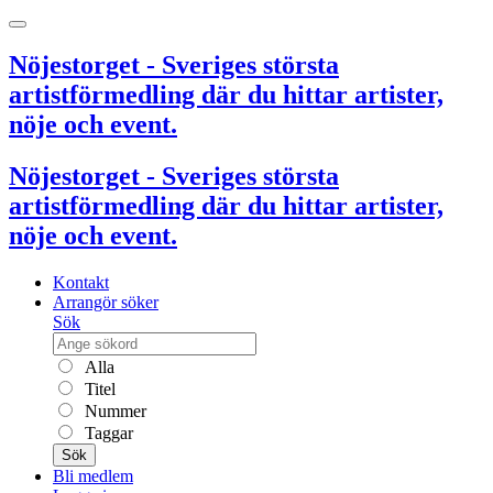
Nöjestorget - Sveriges största
artistförmedling där du hittar artister,
nöje och event.
Nöjestorget - Sveriges största
artistförmedling där du hittar artister,
nöje och event.
Kontakt
Arrangör söker
Sök
Alla
Titel
Nummer
Taggar
Sök
Bli medlem