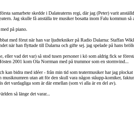
örsta samarbete skedde i Dalateaterns regi, där jag (Peter) varit anställd
ern. Jag skulle få anställa tre musiker bosatta inom Falu kommun så att
a med på piano.
obbat med förut när han var ljudtekniker på Radio Dalarna: Staffan Wikl
 när han flyttade till Dalarna och gifte sej. jag spelade på hans bröll
 eller vad det var) så stod tusen personer i kö som aldrig fick se förestäl
er.. Hösten 2001 kom Ola Norrman med på trummor som en stormvind...
 och kan bidra med idéer - från min tid som teatermusiker har jag plockat
 musiknumren utan att för den skull vara någon ståupp-komiker, faktum är
is det vardagliga som är där emellan (som vi alla är en del av).
rlden så länge det varar...