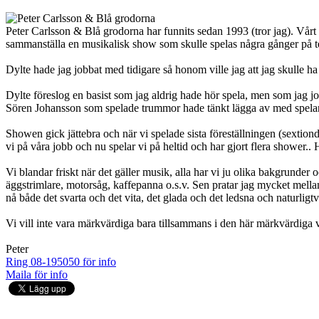
Peter Carlsson & Blå grodorna har funnits sedan 1993 (tror jag). Vårt f
sammanställa en musikalisk show som skulle spelas några gånger på teat
Dylte hade jag jobbat med tidigare så honom ville jag att jag skulle h
Dylte föreslog en basist som jag aldrig hade hör spela, men som jag j
Sören Johansson som spelade trummor hade tänkt lägga av med spelandet
Showen gick jättebra och när vi spelade sista föreställningen (sextionde,
vi på våra jobb och nu spelar vi på heltid och har gjort flera show
Vi blandar friskt när det gäller musik, alla har vi ju olika bakgrunder
äggstrimlare, motorsåg, kaffepanna o.s.v. Sen pratar jag mycket mellan
nå både det svarta och det vita, det glada och det ledsna och naturligtv
Vi vill inte vara märkvärdiga bara tillsammans i den här märkvärdiga vä
Peter
Ring 08-195050 för info
Maila för info