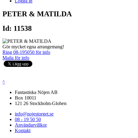
Logga in
PETER & MATILDA
Id: 11538
Gör mycket egna arrangemang!
Ring 08-195050 för info
Maila för info
^
Fantastiska Nöjen AB
Box 10011
121 26 Stockholm-Globen
info@nojestorget.se
08 - 19 50 50
Användarvillkor
Kontakt