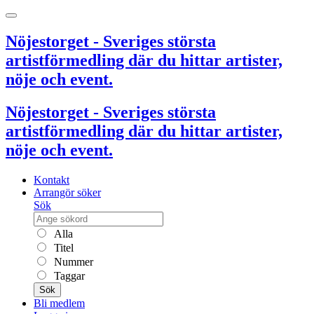
Nöjestorget - Sveriges största
artistförmedling där du hittar artister,
nöje och event.
Nöjestorget - Sveriges största
artistförmedling där du hittar artister,
nöje och event.
Kontakt
Arrangör söker
Sök
Alla
Titel
Nummer
Taggar
Sök
Bli medlem