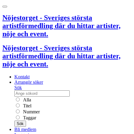
Nöjestorget - Sveriges största
artistförmedling där du hittar artister,
nöje och event.
Nöjestorget - Sveriges största
artistförmedling där du hittar artister,
nöje och event.
Kontakt
Arrangör söker
Sök
Alla
Titel
Nummer
Taggar
Sök
Bli medlem