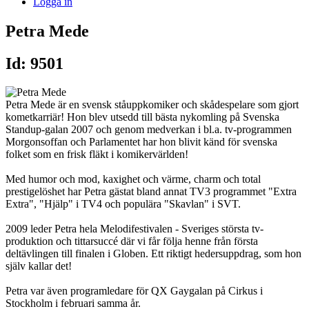
Logga in
Petra Mede
Id: 9501
Petra Mede är en svensk ståuppkomiker och skådespelare som gjort
kometkarriär! Hon blev utsedd till bästa nykomling på Svenska
Standup-galan 2007 och genom medverkan i bl.a. tv-programmen
Morgonsoffan och Parlamentet har hon blivit känd för svenska
folket som en frisk fläkt i komikervärlden!
Med humor och mod, kaxighet och värme, charm och total
prestigelöshet har Petra gästat bland annat TV3 programmet "Extra
Extra", "Hjälp" i TV4 och populära "Skavlan" i SVT.
2009 leder Petra hela Melodifestivalen - Sveriges största tv-
produktion och tittarsuccé där vi får följa henne från första
deltävlingen till finalen i Globen. Ett riktigt hedersuppdrag, som hon
själv kallar det!
Petra var även programledare för QX Gaygalan på Cirkus i
Stockholm i februari samma år.