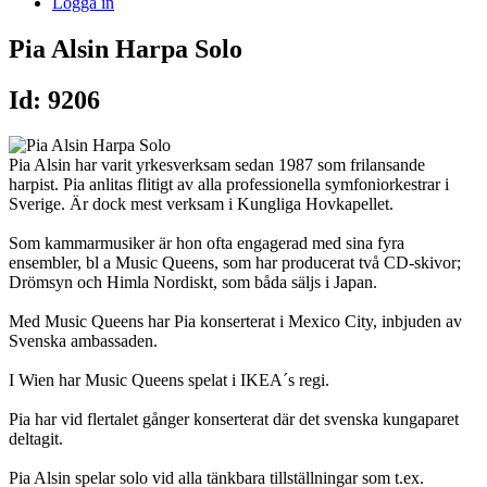
Logga in
Pia Alsin Harpa Solo
Id: 9206
Pia Alsin har varit yrkesverksam sedan 1987 som frilansande
harpist. Pia anlitas flitigt av alla professionella symfoniorkestrar i
Sverige. Är dock mest verksam i Kungliga Hovkapellet.
Som kammarmusiker är hon ofta engagerad med sina fyra
ensembler, bl a Music Queens, som har producerat två CD-skivor;
Drömsyn och Himla Nordiskt, som båda säljs i Japan.
Med Music Queens har Pia konserterat i Mexico City, inbjuden av
Svenska ambassaden.
I Wien har Music Queens spelat i IKEA´s regi.
Pia har vid flertalet gånger konserterat där det svenska kungaparet
deltagit.
Pia Alsin spelar solo vid alla tänkbara tillställningar som t.ex.