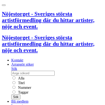
Nöjestorget - Sveriges största
artistförmedling där du hittar artister,
nöje och event.
Nöjestorget - Sveriges största
artistförmedling där du hittar artister,
nöje och event.
Kontakt
Arrangör söker
Sök
Alla
Titel
Nummer
Taggar
Sök
Bli medlem