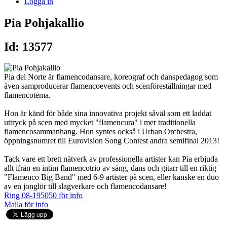
Logga in
Pia Pohjakallio
Id: 13577
Pia del Norte är flamencodansare, koreograf och danspedagog som
även samproducerar flamencoevents och scenföreställningar med
flamencotema.
Hon är känd för både sina innovativa projekt såväl som ett laddat
uttryck på scen med mycket "flamencura" i mer traditionella
flamencosammanhang. Hon syntes också i Urban Orchestra,
öppningsnumret till Eurovision Song Contest andra semifinal 2013!
Tack vare ett brett nätverk av professionella artister kan Pia erbjuda
allt ifrån en intim flamencotrio av sång, dans och gitarr till en riktig
"Flamenco Big Band" med 6-9 artister på scen, eller kanske en duo
av en jonglör till slagverkare och flamencodansare!
Ring 08-195050 för info
Maila för info