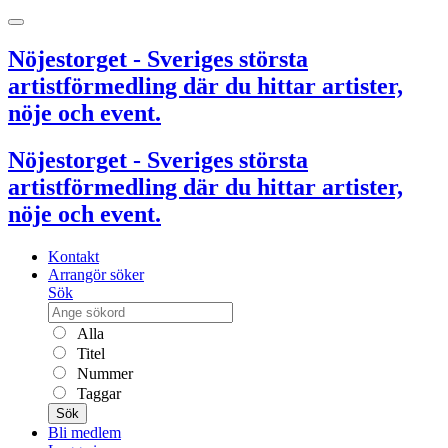
Nöjestorget - Sveriges största
artistförmedling där du hittar artister,
nöje och event.
Nöjestorget - Sveriges största
artistförmedling där du hittar artister,
nöje och event.
Kontakt
Arrangör söker
Sök
Alla
Titel
Nummer
Taggar
Sök
Bli medlem