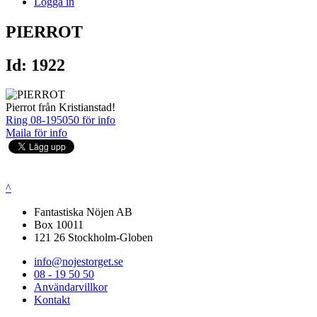
Logga in
PIERROT
Id: 1922
Pierrot från Kristianstad!
Ring 08-195050 för info
Maila för info
^
Fantastiska Nöjen AB
Box 10011
121 26 Stockholm-Globen
info@nojestorget.se
08 - 19 50 50
Användarvillkor
Kontakt