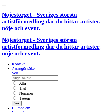
Nöjestorget - Sveriges största
artistförmedling där du hittar artister,
nöje och event.
Nöjestorget - Sveriges största
artistförmedling där du hittar artister,
nöje och event.
Kontakt
Arrangör söker
Sök
Alla
Titel
Nummer
Taggar
Sök
Bli medlem