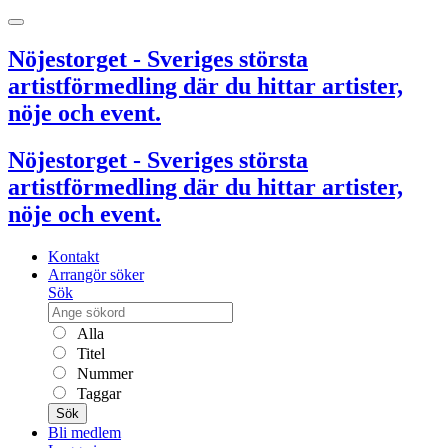
Nöjestorget - Sveriges största
artistförmedling där du hittar artister,
nöje och event.
Nöjestorget - Sveriges största
artistförmedling där du hittar artister,
nöje och event.
Kontakt
Arrangör söker
Sök
Alla
Titel
Nummer
Taggar
Sök
Bli medlem