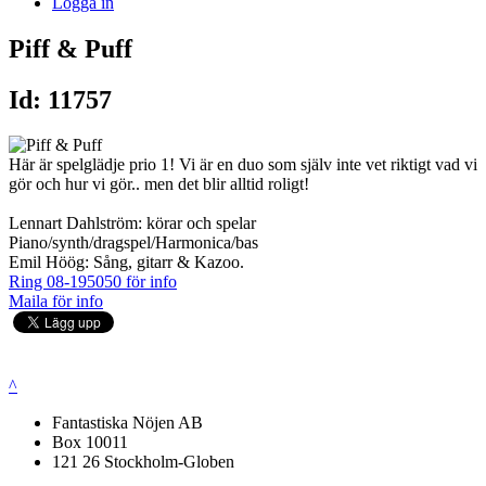
Logga in
Piff & Puff
Id: 11757
Här är spelglädje prio 1! Vi är en duo som själv inte vet riktigt vad vi
gör och hur vi gör.. men det blir alltid roligt!
Lennart Dahlström: körar och spelar
Piano/synth/dragspel/Harmonica/bas
Emil Höög: Sång, gitarr & Kazoo.
Ring 08-195050 för info
Maila för info
^
Fantastiska Nöjen AB
Box 10011
121 26 Stockholm-Globen