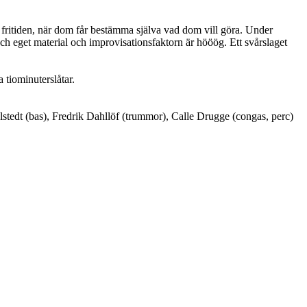
 fritiden, när dom får bestämma själva vad dom vill göra. Under
h eget material och improvisationsfaktorn är hööög. Ett svårslaget
 tiominuterslåtar.
lstedt (bas), Fredrik Dahllöf (trummor), Calle Drugge (congas, perc)