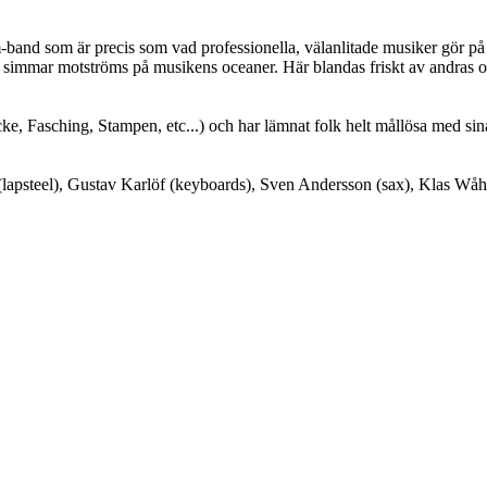
m-band som är precis som vad professionella, välanlitade musiker gör på
 simmar motströms på musikens oceaner. Här blandas friskt av andras oc
e, Fasching, Stampen, etc...) och har lämnat folk helt mållösa med sina
 (lapsteel), Gustav Karlöf (keyboards), Sven Andersson (sax), Klas Wåh