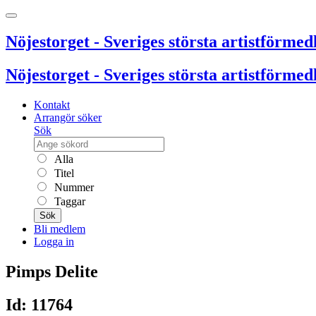
Nöjestorget - Sveriges största artistförmedl
Nöjestorget - Sveriges största artistförmedl
Kontakt
Arrangör söker
Sök
Alla
Titel
Nummer
Taggar
Sök
Bli medlem
Logga in
Pimps Delite
Id: 11764