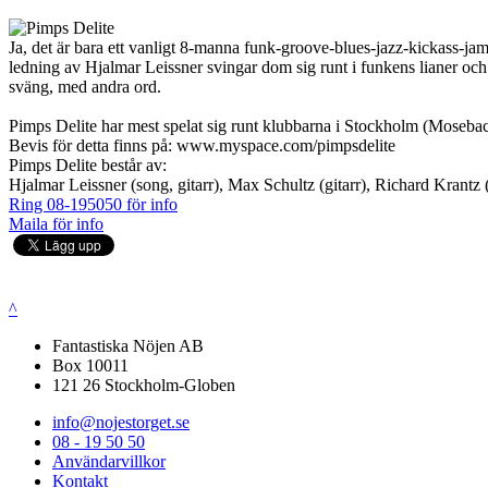
Ja, det är bara ett vanligt 8-manna funk-groove-blues-jazz-kickass-ja
ledning av Hjalmar Leissner svingar dom sig runt i funkens lianer och
sväng, med andra ord.
Pimps Delite har mest spelat sig runt klubbarna i Stockholm (Moseback
Bevis för detta finns på: www.myspace.com/pimpsdelite
Pimps Delite består av:
Hjalmar Leissner (song, gitarr), Max Schultz (gitarr), Richard Krantz
Ring 08-195050 för info
Maila för info
^
Fantastiska Nöjen AB
Box 10011
121 26 Stockholm-Globen
info@nojestorget.se
08 - 19 50 50
Användarvillkor
Kontakt